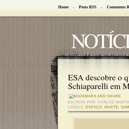
Home
Posts RSS
Comments 
NOTÍC
AS ÚLTIMAS E MAIS IMPORTANTES 
ESA descobre o qu
Schiaparelli em M
ESCRITO POR:
CARLOS MARTI
LABELS:
ESPAÇO
,
MARTE
,
SA