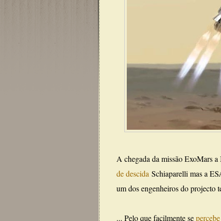
A chegada da missão ExoMars a 
de descida
Schiaparelli mas a ESA
um dos engenheiros do projecto t
... Pelo que facilmente se
percebe