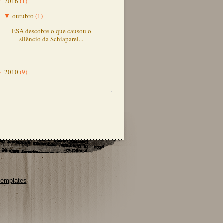
2016
(1)
▼
outubro
(1)
▼
ESA descobre o que causou o
silêncio da Schiaparel...
2010
(9)
►
Templates