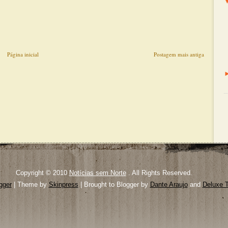
Página inicial
Postagem mais antiga
Copyright © 2010
Notícias sem Norte
. All Rights Reserved.
gger
| Theme by
Skinpress
| Brought to Blogger by
Dante Araujo
and
Deluxe 