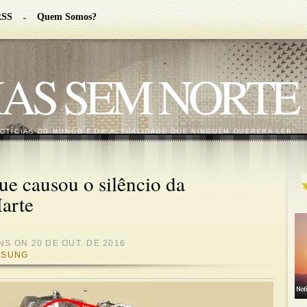
RSS
Quem Somos?
IAS SEM NORTE
NOTÍCIAS DO MUNDO E DA ACTUALIDADE QUE NINGUÉM QUERERÁ LER!
e causou o silêncio da
arte
NS
ON 20 DE OUT. DE 2016
MSUNG